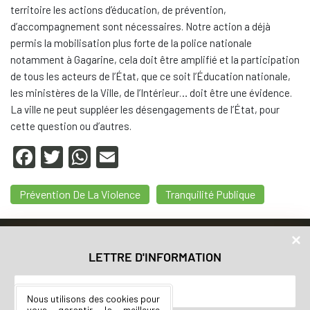
territoire les actions d’éducation, de prévention,
d’accompagnement sont nécessaires. Notre action a déjà
permis la mobilisation plus forte de la police nationale
notamment à Gagarine, cela doit être amplifié et la participation
de tous les acteurs de l’État, que ce soit l’Éducation nationale,
les ministères de la Ville, de l’Intérieur… doit être une évidence.
La ville ne peut suppléer les désengagements de l’État, pour
cette question ou d’autres.
F
T
W
E
a
wi
h
m
Prévention De La Violence
Tranquilité Publique
c
tt
at
ail
e
er
s
Accueil
b
A
Nos valeurs
LETTRE D'INFORMATION
o
p
Vos élu.e.s
o
p
Municipales 2020
Nous utilisons des cookies pour
vous garantir la meilleure