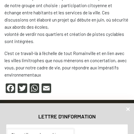
de notre groupe ont choisie : participation citoyenne et
échange entre habitants et les services de la ville. Ces
discussions ont élaboré un projet qui débute en juin, où sécurité
aux abords des écoles,
volonté de verdir nos quartiers et création de pistes cyclables
sont intégrées.
C’est ce travail-là à l’échelle de tout Romainville et en lien avec
les villes limitrophes que nous mènerons en concertation, avec
vous, pour notre cadre de vie, pour répondre aux impératifs
environnementaux
F
T
W
E
a
wi
h
m
c
tt
at
ail
Accueil
Nos valeurs
e
er
s
LETTRE D'INFORMATION
Vos élu.e.s
b
A
Municipales 2020