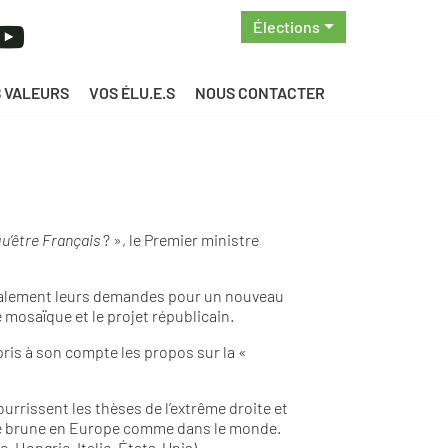
Élections
 VALEURS
VOS ÉLU.E.S
NOUS CONTACTER
qu’être Français
? », le Premier ministre
 également leurs demandes pour un nouveau
 mosaïque et le projet républicain.
epris à son compte les propos sur la «
urrissent les thèses de l’extrême droite et
gue brune en Europe comme dans le monde.
 Hongrie, Italie, États-Unis).