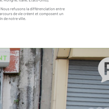
. Nous refusons la différenciation entre
 parcours de vie créent et composent un
 de notre ville.