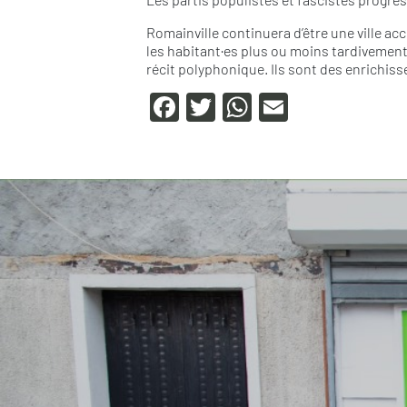
Romainville continuera d’être une ville acc
les habitant·es plus ou moins tardivement 
récit polyphonique. Ils sont des enrichisse
F
T
W
E
a
wi
h
m
c
tt
at
ail
e
er
s
b
A
o
p
o
p
k