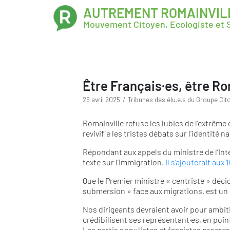
AUTREMENT ROMAINVIL
Mouvement Citoyen, Ecologiste et S
Être Français·es, être Ro
29 avril 2025
Tribunes des élu.e.s du Groupe Cito
Romainville refuse les lubies de l’extrême 
revivifie les tristes débats sur l’identité 
Répondant aux appels du ministre de l’Int
texte sur l’immigration.
Il s’ajouterait aux 
Que le Premier ministre « centriste » décid
submersion » face aux migrations, est un na
Nos dirigeants devraient avoir pour ambiti
crédibilisent ses représentant·es, en po
Les partis populistes et fascistes progres