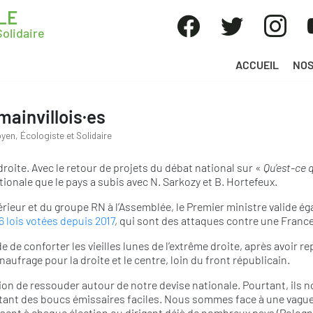
LE
olidaire
ACCUEIL
NOS
mainvillois·es
yen, Écologiste et Solidaire
droite. Avec le retour de projets du débat national sur «
Qu’est-ce 
nationale que le pays a subis avec N. Sarkozy et B. Hortefeux.
érieur et du groupe RN à l’Assemblée, le Premier ministre valide
16 lois votées depuis 2017
, qui sont des attaques contre une France
e de conforter les vieilles lunes de l’extrême droite, après avoir r
ufrage pour la droite et le centre, loin du front républicain.
on de ressouder autour de notre devise nationale. Pourtant, ils no
intant des boucs émissaires faciles. Nous sommes face à une va
sent à chaque élection ou dirigent déjà de nombreux pays (Pologne,