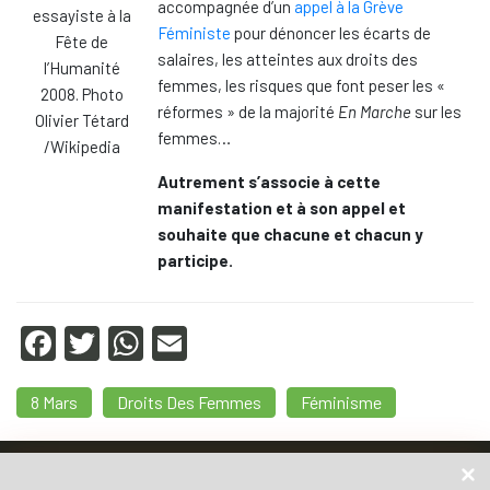
accompagnée d’un
appel à la Grève
essayiste à la
Féministe
pour dénoncer les écarts de
Fête de
salaires, les atteintes aux droits des
l’Humanité
femmes, les risques que font peser les «
2008. Photo
réformes » de la majorité
En Marche
sur les
Olivier Tétard
femmes…
/Wikipedia
Autrement s’associe à cette
manifestation et à son appel et
souhaite que chacune et chacun y
participe.
F
T
W
E
a
wi
h
m
8 Mars
Droits Des Femmes
Féminisme
c
tt
at
ail
e
er
s
Accueil
b
A