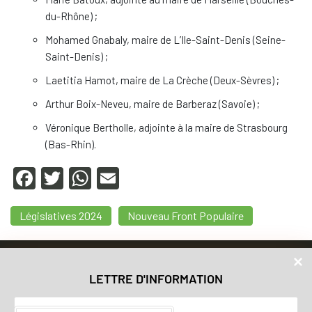
du-Rhône) ;
Mohamed Gnabaly, maire de L’Ile-Saint-Denis (Seine-
Saint-Denis) ;
Laetitia Hamot, maire de La Crèche (Deux-Sèvres) ;
Arthur Boix-Neveu, maire de Barberaz (Savoie) ;
Véronique Bertholle, adjointe à la maire de Strasbourg
(Bas-Rhin).
F
T
W
E
a
wi
h
m
Législatives 2024
Nouveau Front Populaire
c
tt
at
ail
e
er
s
Accueil
b
A
Nos valeurs
LETTRE D'INFORMATION
o
p
Vos élu.e.s
o
p