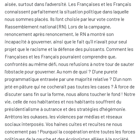
aisée, surtout dans l’adversité. Les Françaises et les Français
connaissent parfaitement la situation politique dans laquelle
nous sommes placés. Ils l’ont choisie par leur vote contre le
Rassemblement national (RN). Lors de la campagne,
renoncement après renoncement, le RN a montré son
incapacité à gouverner, ainsi que le fait qu’il n’avait pour seul
projet que le racisme et la défense des puissants. Comment les
Françaises et les Français pourraient comprendre que,
confrontés au même défi, nous refusions à notre tour de sauter
l’obstacle pour gouverner. Au nom de quoi ? D’une pureté
programmatique entravée par une majorité relative ? D’un nom
jeté en pâture qui ne cocherait pas toutes les cases ? À force de
discuter sans fin sur la forme, nous allons toucher le fond ! Notre
vie, celle de nos habitantes et nos habitants souffrent du
présidentialisme à outrance et des stratégies d’hégémonie.
Arrêtons les oukases, les violences par médias et réseaux
sociaux interposés. Vos haines cuites et recuites ne nous
concernent pas ! Pourquoi la coopération entre toutes les forces
politiques de la gauche et des écologistes alliées à la société