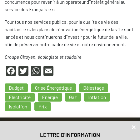
concurrence pour revenir à un opérateur d’intérêt général au
service des Français·e·s.
Pour tous nos services publics, pour la qualité de vie des
habitant·e·s, les plans de rénovation énergétique de la ville sont
lancés et nous continuerons d’investir pour le futur de la ville,
afin de préserver notre cadre de vie et notre environnement.
Groupe Citoyen, écologiste et solidaire
F
T
W
E
a
wi
h
m
Budget
Crise Énergétique
Délestage
c
tt
at
ail
Électricité
Énergie
Gaz
Inflation
e
er
s
Isolation
Prix
b
A
o
p
Accueil
o
p
Nos valeurs
LETTRE D'INFORMATION