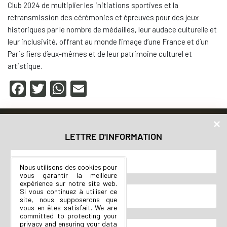
Club 2024 de multiplier les initiations sportives et la
retransmission des cérémonies et épreuves pour des jeux
historiques par le nombre de médailles, leur audace culturelle et
leur inclusivité, offrant au monde l’image d’une France et d’un
Paris fiers d’eux-mêmes et de leur patrimoine culturel et
artistique.
F
T
W
E
a
wi
h
m
c
tt
at
ail
Accueil
Nos valeurs
e
er
s
LETTRE D'INFORMATION
Vos élu.e.s
b
A
Municipales 2020
o
p
Nous utilisons des cookies pour
vous garantir la meilleure
o
p
expérience sur notre site web.
Si vous continuez à utiliser ce
k
site, nous supposerons que
vous en êtes satisfait. We are
committed to protecting your
privacy and ensuring your data