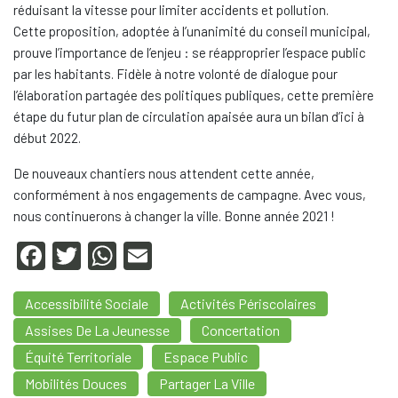
réduisant la vitesse pour limiter accidents et pollution.
Cette proposition, adoptée à l’unanimité du conseil municipal,
prouve l’importance de l’enjeu : se réapproprier l’espace public
par les habitants. Fidèle à notre volonté de dialogue pour
l’élaboration partagée des politiques publiques, cette première
étape du futur plan de circulation apaisée aura un bilan d’ici à
début 2022.
De nouveaux chantiers nous attendent cette année,
conformément à nos engagements de campagne. Avec vous,
nous continuerons à changer la ville. Bonne année 2021 !
F
T
W
E
a
wi
h
m
Accessibilité Sociale
Activités Périscolaires
c
tt
at
ail
Assises De La Jeunesse
Concertation
e
er
s
Équité Territoriale
Espace Public
b
A
Mobilités Douces
Partager La Ville
o
p