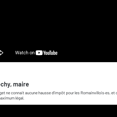
echy, maire
get ne connait aucune hausse d’impôt pour les Romainvillois·es, et 
maximum légal.