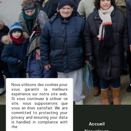
Nous utilisons des cookies pour
vous garantir la meilleure
expérience sur notre site web.
Si vous continuez à utiliser ce
site, nous supposerons que
vous en êtes satisfait. We are
committed to protecting your
privacy and ensuring your data
is handled in compliance with
Accueil
the
General Data Protection
Nos valeurs