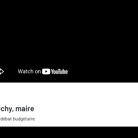
echy, maire
 débat budgétaire