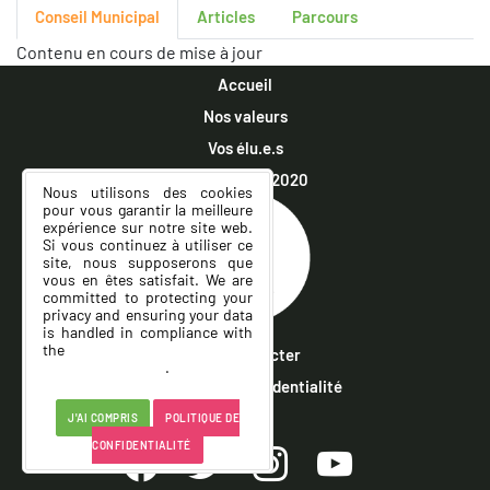
Conseil Municipal
Articles
Parcours
Contenu en cours de mise à jour
Accueil
Nos valeurs
Vos élu.e.s
Municipales 2020
Nous utilisons des cookies
pour vous garantir la meilleure
expérience sur notre site web.
Si vous continuez à utiliser ce
site, nous supposerons que
vous en êtes satisfait. We are
committed to protecting your
privacy and ensuring your data
is handled in compliance with
the
General Data Protection
Nous contacter
Regulation (GDPR)
.
Politique de confidentialité
J'AI COMPRIS
POLITIQUE DE
CONFIDENTIALITÉ