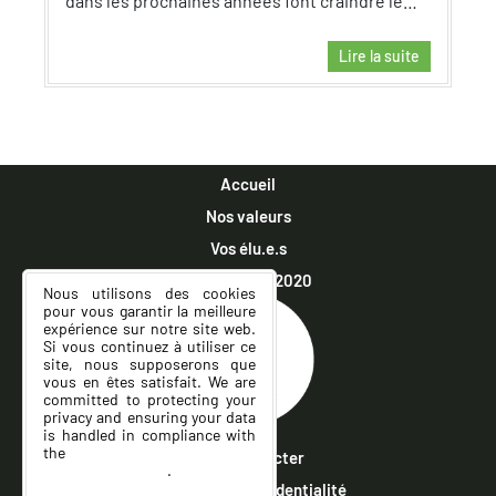
dans les prochaines années font craindre le…
Lire la suite
Accueil
Nos valeurs
Vos élu.e.s
Municipales 2020
Nous utilisons des cookies
pour vous garantir la meilleure
expérience sur notre site web.
Si vous continuez à utiliser ce
site, nous supposerons que
vous en êtes satisfait. We are
committed to protecting your
privacy and ensuring your data
is handled in compliance with
the
General Data Protection
Nous contacter
Regulation (GDPR)
.
Politique de confidentialité