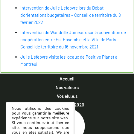
Intervention de Julie Lefebvre lors du Débat
d’orientations budgétaires – Conseil de territoire du 8
février 2022
Intervention de Wandrille Jumeaux sur la convention de
coopération entre Est Ensemble et la Ville de Paris-
Conseil de territoire du 16 novembre 2021
Julie Lefebvre visite les locaux de Positive Planet à
Montreuil
Accueil
Nos valeurs
Vos élu.e.s
Municipales 2020
Nous utilisons des cookies
pour vous garantir la meilleure
expérience sur notre site web.
Si vous continuez à utiliser ce
site, nous supposerons que
vous en êtes satisfait. We are